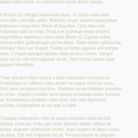
massa vitae tortor. At consectetur lorem donec massa.
Ultricies leo integer malesuada nunc. At lectus urna duis
convallis convallis tellus. Pulvinar neque laoreet suspendisse
interdum consectetur libero id faucibus. Quis risus sed
vulputate odio ut enim. Porta non pulvinar neque laoreet
suspendisse interdum consectetur libero id. Egestas tellus
rutrum tellus pellentesque eu tincidunt. Diam donec adipiscing
tristique risus nec feugiat. Fames ac turpis egestas sed tempus
urna. Congue quisque egestas diam in arcu cursus. Integer
quis auctor elit sed vulputate mi sit. Sed viverra ipsum nunc
aliquet bibendum.
Vitae suscipit tellus mauris a diam maecenas sed enim ut.
Scelerisque eu ultrices vitae auctor eu augue ut lectus arcu.
Nisl nunc mi ipsum faucibus. Habitant morbi tristique senectus
et netus. Aliquet porttitor lacus luctus accumsan tortor posuere
ac. Elementum curabitur vitae nunc sed velit dignissim
sodales. Suspendisse in est ante in nibh.
Tristique sollicitudin nibh sit amet commodo nulla facilisi
nullam vehicula. Felis eget nunc lobortis mattis. Massa id
neque aliquam vestibulum morbi. Justo laoreet sit amet cursus
sit amet. Elit sed vulputate mi sit. Viverra mauris in aliquam