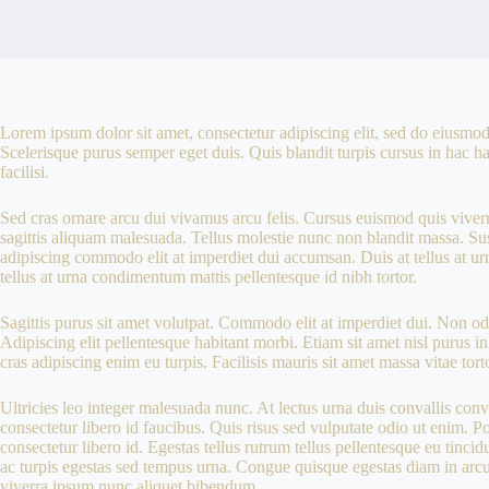
Lorem ipsum dolor sit amet, consectetur adipiscing elit, sed do eiusmod
Scelerisque purus semper eget duis. Quis blandit turpis cursus in hac ha
facilisi.
Sed cras ornare arcu dui vivamus arcu felis. Cursus euismod quis viver
sagittis aliquam malesuada. Tellus molestie nunc non blandit massa. Sus
adipiscing commodo elit at imperdiet dui accumsan. Duis at tellus at u
tellus at urna condimentum mattis pellentesque id nibh tortor.
Sagittis purus sit amet volutpat. Commodo elit at imperdiet dui. Non odi
Adipiscing elit pellentesque habitant morbi. Etiam sit amet nisl purus in
cras adipiscing enim eu turpis. Facilisis mauris sit amet massa vitae to
Ultricies leo integer malesuada nunc. At lectus urna duis convallis conv
consectetur libero id faucibus. Quis risus sed vulputate odio ut enim. 
consectetur libero id. Egestas tellus rutrum tellus pellentesque eu tinci
ac turpis egestas sed tempus urna. Congue quisque egestas diam in arcu c
viverra ipsum nunc aliquet bibendum.