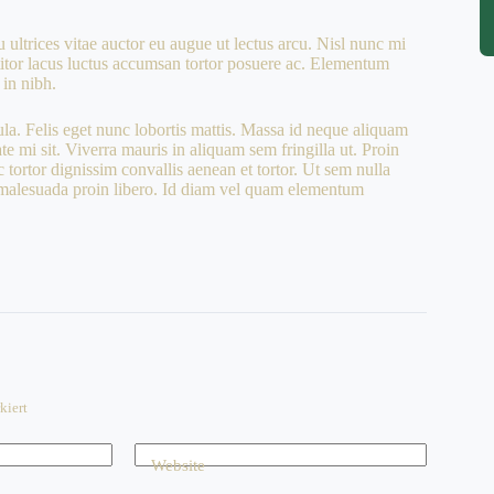
 ultrices vitae auctor eu augue ut lectus arcu. Nisl nunc mi
ttitor lacus luctus accumsan tortor posuere ac. Elementum
 in nibh.
ula. Felis eget nunc lobortis mattis. Massa id neque aliquam
te mi sit. Viverra mauris in aliquam sem fringilla ut. Proin
 tortor dignissim convallis aenean et tortor. Ut sem nulla
r malesuada proin libero. Id diam vel quam elementum
kiert
Website