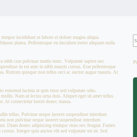
K
 tempor incididunt ut labore et dolore magna aliqua.
Er
bitasse platea. Pellentesque eu tincidunt tortor aliquam nulla
ra nibh cras pulvinar mattis nunc. Vulputate sapien nec
P
pendisse in est ante in nibh mauris cursus. Erat pellentesque
rna. Rutrum quisque non tellus orci ac auctor augue mauris. At
o euismod lacinia at quis risus sed vulputate odio.
 mollis. Nam at lectus urna duis. Aliquet eget sit amet tellus
rtor. At consectetur lorem donec massa.
allis tellus. Pulvinar neque laoreet suspendisse interdum
Porta non pulvinar neque laoreet suspendisse interdum
dunt. Diam donec adipiscing tristique risus nec feugiat. Fames
ursus. Integer quis auctor elit sed vulputate mi sit. Sed