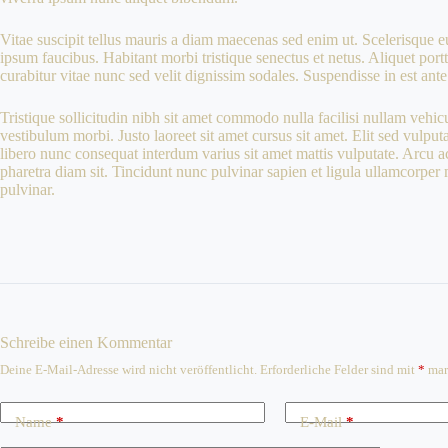
Vitae suscipit tellus mauris a diam maecenas sed enim ut. Scelerisque eu
ipsum faucibus. Habitant morbi tristique senectus et netus. Aliquet por
curabitur vitae nunc sed velit dignissim sodales. Suspendisse in est ante
Tristique sollicitudin nibh sit amet commodo nulla facilisi nullam vehic
vestibulum morbi. Justo laoreet sit amet cursus sit amet. Elit sed vulputa
libero nunc consequat interdum varius sit amet mattis vulputate. Arcu ac
pharetra diam sit. Tincidunt nunc pulvinar sapien et ligula ullamcorpe
pulvinar.
Schreibe einen Kommentar
Deine E-Mail-Adresse wird nicht veröffentlicht.
Erforderliche Felder sind mit
*
mar
Name
*
E-Mail
*